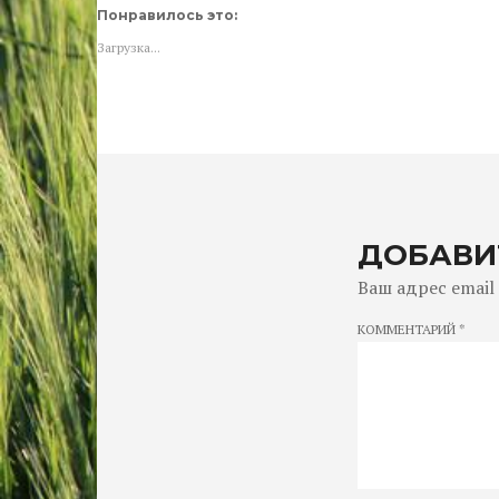
на
(Открывается
(Открывается
Понравилось это:
Facebook.
в
в
(Открывается
новом
новом
Загрузка...
в
окне)
окне)
новом
окне)
ДОБАВИ
Ваш адрес email
КОММЕНТАРИЙ
*