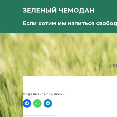
ЗЕЛЕНЫЙ ЧЕМОДАН
Если хотим мы напиться свобо
Гл
Поделиться ссылкой:
Нажмите
Нажмите,
Нажмите,
здесь,
чтобы
чтобы
чтобы
поделиться
поделиться
поделиться
в
в
контентом
WhatsApp
Telegram