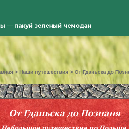
ды — пакуй зеленый чемодан
авная
>
Наши путешествия
>
От Гданьска до Позн
От Гданьска до Познаня
Небольшое путешествие по Польше.