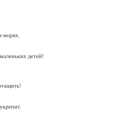
и морях.
 маленьких детей!
отащить!
укрепит.