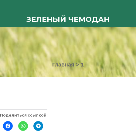
ЗЕЛЕНЫЙ ЧЕМОДАН
Главная
>
1
Поделиться ссылкой:
Нажмите
Нажмите,
Нажмите,
здесь,
чтобы
чтобы
чтобы
поделиться
поделиться