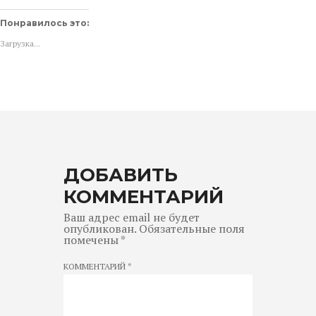
поделиться
в
в
контентом
WhatsApp
Telegram
на
(Открывается
(Открывается
Понравилось это:
Facebook.
в
в
(Открывается
новом
новом
Загрузка...
в
окне)
окне)
новом
окне)
ДОБАВИТЬ
КОММЕНТАРИЙ
Ваш адрес email не будет
опубликован.
Обязательные поля
помечены
*
КОММЕНТАРИЙ
*