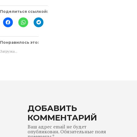
Поделиться ссылкой:
Нажмите
Нажмите,
Нажмите,
здесь,
чтобы
чтобы
чтобы
поделиться
поделиться
поделиться
в
в
контентом
WhatsApp
Telegram
на
(Открывается
(Открывается
Понравилось это:
Facebook.
в
в
(Открывается
новом
новом
Загрузка...
в
окне)
окне)
новом
окне)
ДОБАВИТЬ
КОММЕНТАРИЙ
Ваш адрес email не будет
опубликован.
Обязательные поля
помечены
*