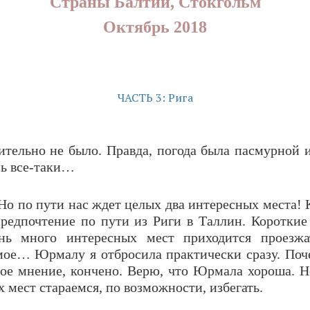
Страны Балтии, Стокгольм
Октябрь 2018
ЧАСТЬ 3: Рига
тельно не было. Правда, погода была пасмурной и
нь все-таки…
о по пути нас ждет целых два интересных места! К
предпочтение по пути из Риги в Таллин. Короткие 
нь много интересных мест приходится проезж
мое… Юрмалу я отбросила практически сразу. Почем
ное мнение, кончено. Верю, что Юрмала хороша. Но
 мест стараемся, по возможности, избегать.