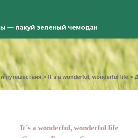
ды — пакуй зеленый чемодан
и путешествия
>
It´s a wonderful, wonderful life
>
Д
It´s a wonderful, wonderful life