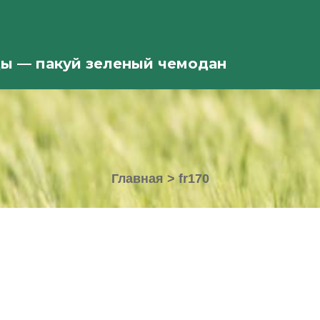
ды — пакуй зеленый чемодан
Главная
>
fr170