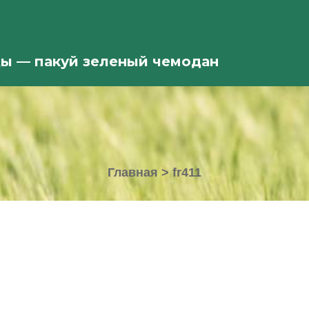
ды — пакуй зеленый чемодан
Главная
>
fr411