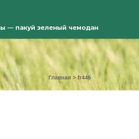
ды — пакуй зеленый чемодан
Главная
>
fr445