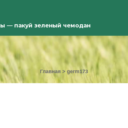
ды — пакуй зеленый чемодан
Главная
>
germ173