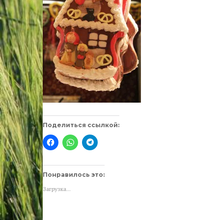
Поделиться ссылкой:
Нажмите
Нажмите,
Нажмите,
здесь,
чтобы
чтобы
чтобы
поделиться
поделиться
поделиться
в
в
контентом
WhatsApp
Telegram
на
(Открывается
(Открывается
Понравилось это:
Facebook.
в
в
(Открывается
новом
новом
Загрузка...
в
окне)
окне)
новом
окне)