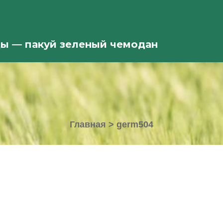
ды — пакуй зеленый чемодан
Главная
>
germ504