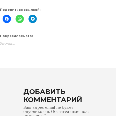
Поделиться ссылкой:
Нажмите
Нажмите,
Нажмите,
здесь,
чтобы
чтобы
чтобы
поделиться
поделиться
поделиться
в
в
контентом
WhatsApp
Telegram
на
(Открывается
(Открывается
Понравилось это:
Facebook.
в
в
(Открывается
новом
новом
Загрузка...
в
окне)
окне)
новом
окне)
ДОБАВИТЬ
КОММЕНТАРИЙ
Ваш адрес email не будет
опубликован.
Обязательные поля
помечены
*