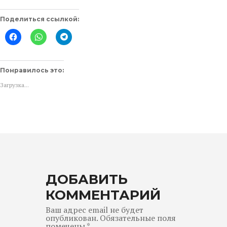
Поделиться ссылкой:
Нажмите
Нажмите,
Нажмите,
здесь,
чтобы
чтобы
чтобы
поделиться
поделиться
поделиться
в
в
контентом
WhatsApp
Telegram
на
(Открывается
(Открывается
Понравилось это:
Facebook.
в
в
(Открывается
новом
новом
Загрузка...
в
окне)
окне)
новом
окне)
ДОБАВИТЬ
КОММЕНТАРИЙ
Ваш адрес email не будет
опубликован.
Обязательные поля
помечены
*