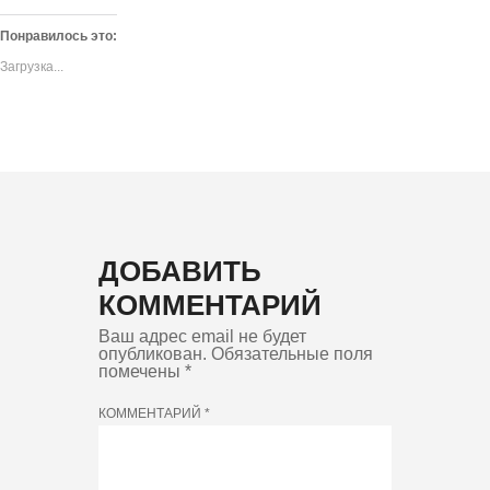
поделиться
в
в
контентом
WhatsApp
Telegram
на
(Открывается
(Открывается
Понравилось это:
Facebook.
в
в
(Открывается
новом
новом
Загрузка...
в
окне)
окне)
новом
окне)
ДОБАВИТЬ
КОММЕНТАРИЙ
Ваш адрес email не будет
опубликован.
Обязательные поля
помечены
*
КОММЕНТАРИЙ
*