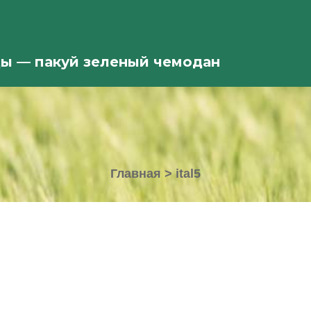
ды — пакуй зеленый чемодан
Главная
>
ital5