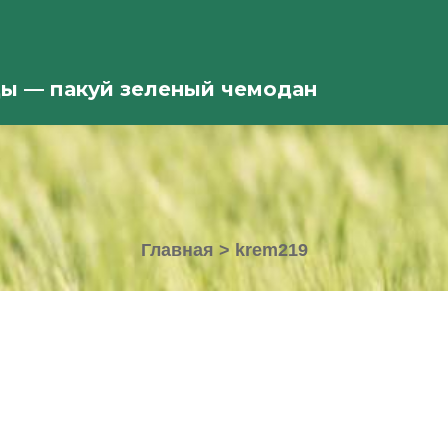
ды — пакуй зеленый чемодан
Главная
>
krem219