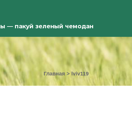
ды — пакуй зеленый чемодан
Главная
>
lviv119