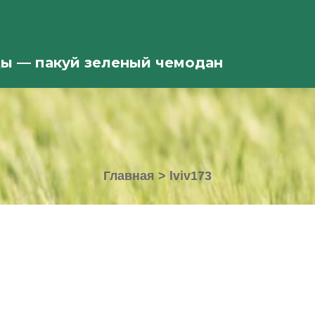
ды — пакуй зеленый чемодан
Главная
>
lviv173