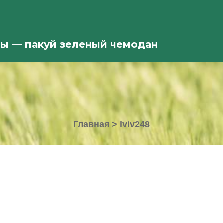
ды — пакуй зеленый чемодан
Главная
>
lviv248