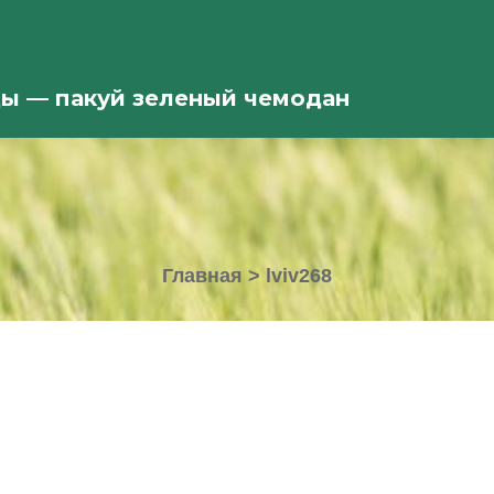
ды — пакуй зеленый чемодан
Главная
>
lviv268