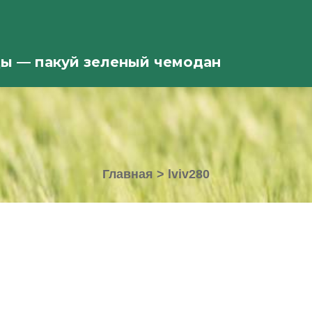
ды — пакуй зеленый чемодан
Главная
>
lviv280