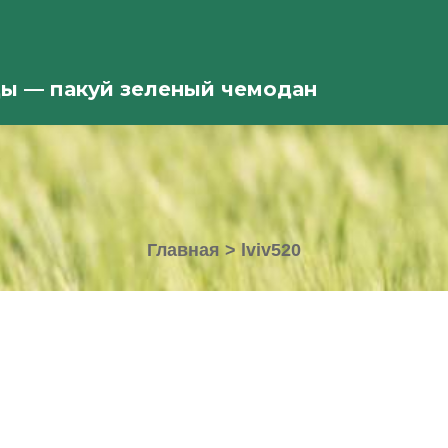
ды — пакуй зеленый чемодан
Главная
>
lviv520