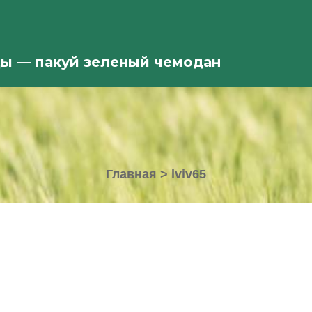
ды — пакуй зеленый чемодан
Главная
>
lviv65