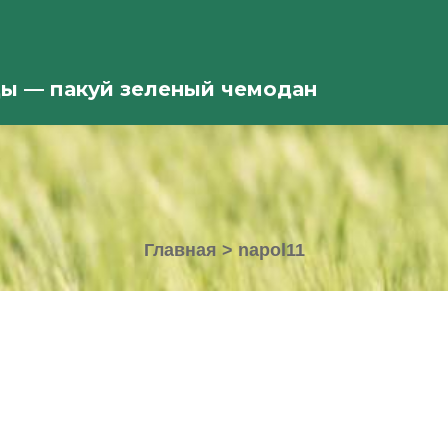
ды — пакуй зеленый чемодан
Главная
>
napol11