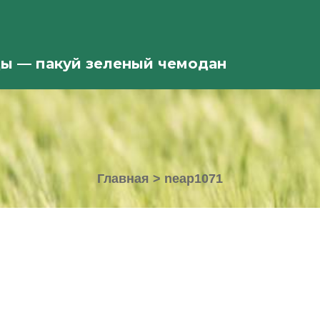
ды — пакуй зеленый чемодан
Главная
>
neap1071