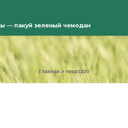
ды — пакуй зеленый чемодан
Главная
>
neap1320