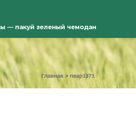
ды — пакуй зеленый чемодан
Главная
>
neap1371