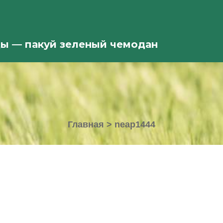
ды — пакуй зеленый чемодан
Главная
>
neap1444