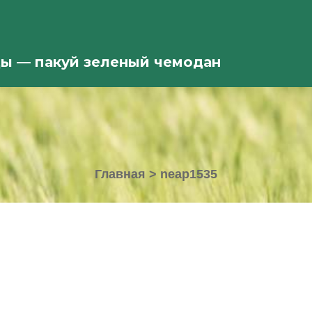
ды — пакуй зеленый чемодан
Главная
>
neap1535