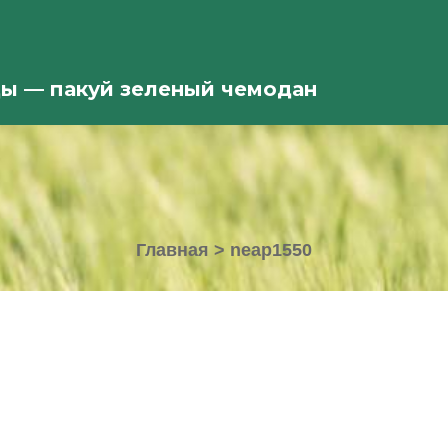
ды — пакуй зеленый чемодан
Главная
>
neap1550