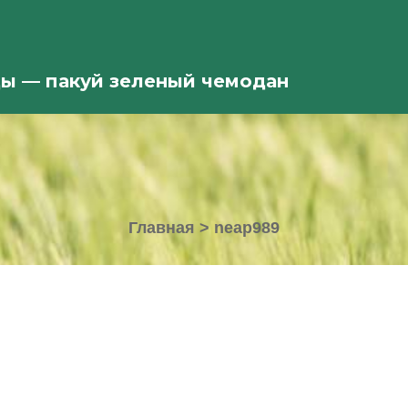
ды — пакуй зеленый чемодан
Главная
>
neap989