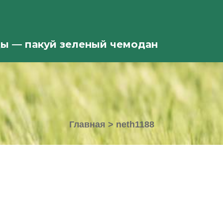
ды — пакуй зеленый чемодан
Главная
>
neth1188