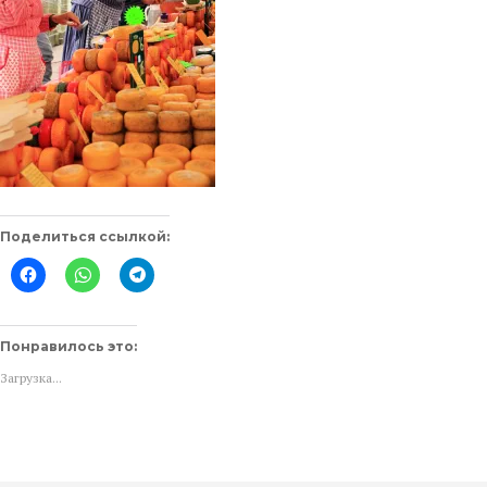
Поделиться ссылкой:
Нажмите
Нажмите,
Нажмите,
здесь,
чтобы
чтобы
чтобы
поделиться
поделиться
поделиться
в
в
контентом
WhatsApp
Telegram
на
(Открывается
(Открывается
Понравилось это:
Facebook.
в
в
(Открывается
новом
новом
Загрузка...
в
окне)
окне)
новом
окне)