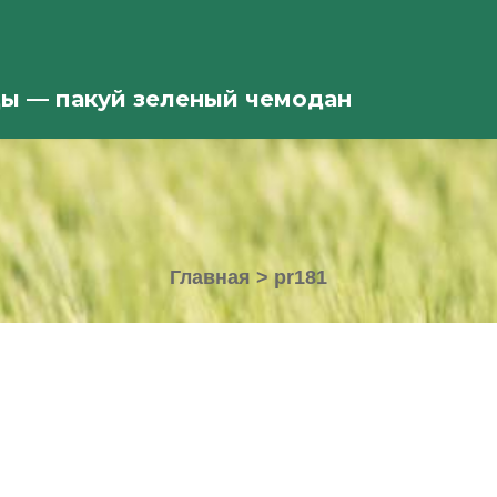
ды — пакуй зеленый чемодан
Главная
>
pr181