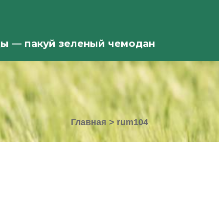
ды — пакуй зеленый чемодан
Главная
>
rum104