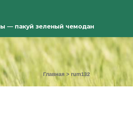
ды — пакуй зеленый чемодан
Главная
>
rum132