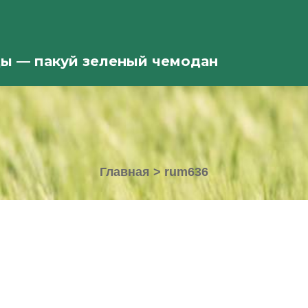
ды — пакуй зеленый чемодан
Главная
>
rum636