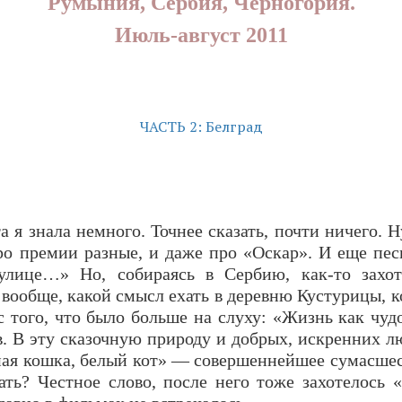
Румыния, Сербия, Черногория.
Июль-август 2011
ЧАСТЬ 2: Белград
я знала немного. Точнее сказать, почти ничего. Н
о премии разные, и даже про «Оскар». И еще пес
лице…» Но, собираясь в Сербию, как-то захот
вообще, какой смысл ехать в деревню Кустурицы, ко
с того, что было больше на слуху: «Жизнь как чу
. В эту сказочную природу и добрых, искренних лю
ая кошка, белый кот» — совершеннейшее сумасшеств
ать? Честное слово, после него тоже захотелось «