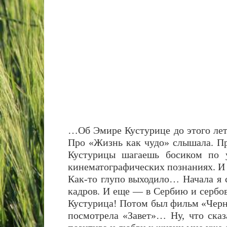
…Об Эмире Кустурице до этого лета 
Про «Жизнь как чудо» слышала. Пр
Кустурицы шагаешь босиком по у
кинематографических познаниях. И 
Как-то глупо выходило… Начала я 
кадров. И еще — в Сербию и сербов
Кустурица! Потом был фильм «Черн
посмотрела «Завет»… Ну, что сказ