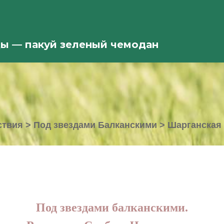
ды — пакуй зеленый чемодан
ствия
>
Под звездами Балканскими
>
Шарганская 
Под звездами балканскими.