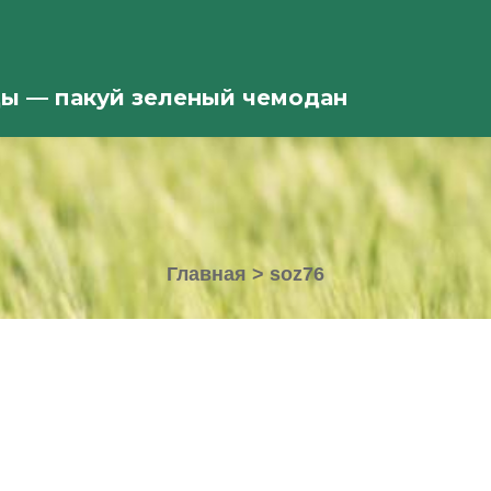
ды — пакуй зеленый чемодан
Главная
>
soz76