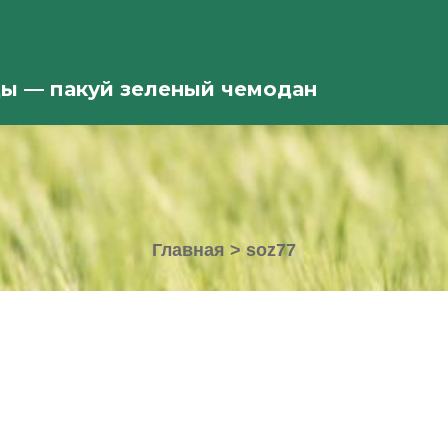
ды — пакуй зеленый чемодан
Главная
>
soz77