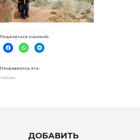
Поделиться ссылкой:
Нажмите
Нажмите,
Нажмите,
здесь,
чтобы
чтобы
чтобы
поделиться
поделиться
поделиться
в
в
контентом
WhatsApp
Telegram
на
(Открывается
(Открывается
Понравилось это:
Facebook.
в
в
(Открывается
новом
новом
Загрузка...
в
окне)
окне)
новом
окне)
ДОБАВИТЬ