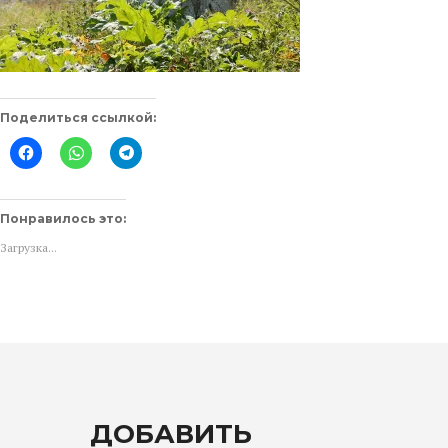
Поделиться ссылкой:
Нажмите
Нажмите,
Нажмите,
здесь,
чтобы
чтобы
чтобы
поделиться
поделиться
поделиться
в
в
контентом
WhatsApp
Telegram
на
(Открывается
(Открывается
Понравилось это:
Facebook.
в
в
(Открывается
новом
новом
Загрузка...
в
окне)
окне)
новом
окне)
ДОБАВИТЬ