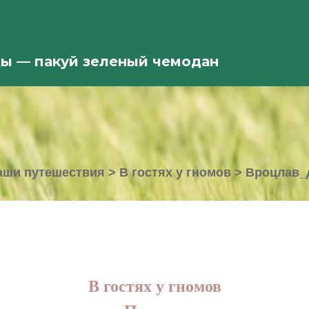
ды — пакуй зеленый чемодан
аши путешествия
>
В гостях у гномов
>
Вроцлав_
В гостях у гномов