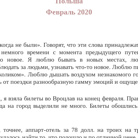
Польша
Февраль 2020
когда не были». Говорят, что эти слова принадлежа
 немного времени с момента предыдущего путе
то новое. Я люблю бывать в новых местах, люб
блюдать за людьми, узнавать что-то новое. Люблю 
аколиком». Люблю дышать воздухом незнакомого г
ь от поездки разнообразную гамму эмоций и ощу
, я взяла билеты во Вроцлав на конец февраля. Пра
гда на город выделили не много. Билеты обошлись 
, точнее, аппарт-отель за 78 долл. на троих на 
з удалось найти то, что подошло и по отличной цене.