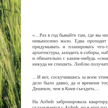
«…Раз в год бывайте там, где вы ни
невыносимо мало. Едва проходит
придумывать и планировать что-
архитектуры, заходить в соборы, на
и обязательно с каким-нибудь «см
никуда не спешить. Люблю получат
…И вот, соскучившись за всем этим
дело было давно, да и времени то
Дешевле, чем в Киев съездить…
На Airbnb забронировала квартиру
складывается с Airbnb, но в этот ра