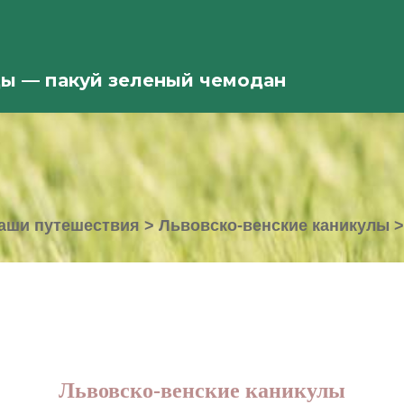
ды — пакуй зеленый чемодан
аши путешествия
>
Львовско-венские каникулы
Львовско-венские каникулы