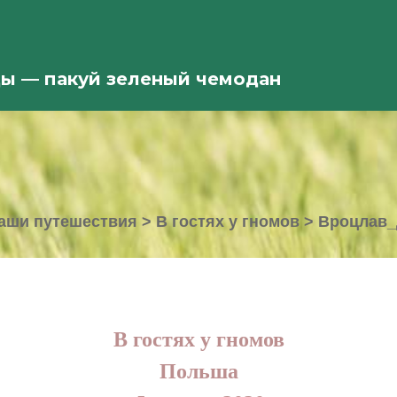
ды — пакуй зеленый чемодан
аши путешествия
>
В гостях у гномов
>
Вроцлав_
В гостях у гномов
Польша